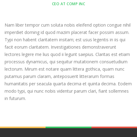
CEO AT COMP INC
Nam liber tempor cum soluta nobis eleifend option congue nihil
imperdiet doming id quod mazim placerat facer possim assum.
Typi non habent claritatem insitam; est usus legentis in iis qui
facit eorum claritatem. Investigationes demonstraverunt
lectores legere me lius quod ii legunt saepius. Claritas est etiam
processus dynamicus, qui sequitur mutationem consuetudium
lectorum. Mirum est notare quam littera gothica, quam nunc
putamus parum claram, anteposuerit litterarum formas
humanitatis per seacula quarta decima et quinta decima. Eodem
modo typi, qui nunc nobis videntur parum clari, fiant sollemnes
in futurum.