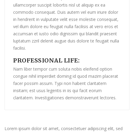
ullamcorper suscipit lobortis nisl ut aliquip ex ea
commodo consequat. Duis autem vel eum iriure dolor
in hendrerit in vulputate velit esse molestie consequat,
vel illum dolore eu feugiat nulla facilisis at vero eros et
accumsan et iusto odio dignissim qui blandit praesent
luptatum zzril delenit augue duis dolore te feugait nulla
facilisi.
PROFESSIONAL LIFE:
Nam liber tempor cum soluta nobis eleifend option
congue nihil imperdiet doming id quod mazim placerat
facer possim assum. Typi non habent claritatem
insitam; est usus legentis in iis qui facit eorum
claritatem. Investigationes demonstraverunt lectores.
Lorem ipsum dolor sit amet, consectetuer adipiscing elit, sed