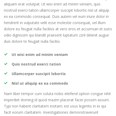
aliquam erat volutpat. Ut wisi enim ad minim veniam, quis
nostrud exerci tation ullamcorper suscipit lobortis nisl ut aliquip
ex ea commodo consequat. Duis autem vel eum iriure dolor in
hendrerit in vulputate velit esse molestie consequat, vel illum
dolore eu feugiat nulla facilisis at vero eros et accumsan et iusto
odio dignissim qui blandit praesent luptatum zzril delenit augue
duis dolore te feugait nulla facilisi.
Ut wisi enim ad minim veniam
Quis nostrud exerci tation
Ullamcorper suscipit lobortis
Nisl ut aliquip ex ea commodo
Nam liber tempor cum soluta nobis eleifend option congue nihil
imperdiet doming id quod mazim placerat facer possim assum.
Typi non habent claritatem insitam; est usus legentis in iis qui
facit eorum claritatem. Investigationes demonstraverunt