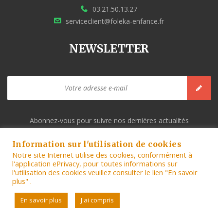
03.21.50.13.27
serviceclient@foleka-enfance.fr
NEWSLETTER
Abonnez-vous pour suivre nos dernières actualités
MENTIONS LÉGALES ET CONDITIONS GÉNÉRALES
Information sur l'utilisation de cookies
D’UTILISATION DU SITE.
Notre site Internet utilise des cookies, conformément à
l'application ePrivacy, pour toutes informations sur
l'utilisation des cookies veuillez consulter le lien "En savoir
plus" .
© FOLEKA ENFANCE - Réseau Micro-crèches | Foleka Groupe
En savoir plus
J'ai compris
Devenez gestionnaire