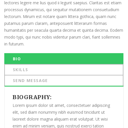
lectores legere me lius quod ii legunt saepius. Claritas est etiam
processus dynamicus, qui sequitur mutationem consuetudium
lectorum. Mirum est notare quam littera gothica, quam nunc
putamus parum claram, anteposuerit litterarum formas
humanitatis per seacula quarta decima et quinta decima. Eodem
modo typi, qui nunc nobis videntur parum clari, fiant sollemnes
in futurum.
BIO
SKILLS
SEND MESSAGE
BIOGRAPHY:
Lorem ipsum dolor sit amet, consectetuer adipiscing
elit, sed diam nonummy nibh euismod tincidunt ut
laoreet dolore magna aliquam erat volutpat. Ut wisi
enim ad minim veniam, quis nostrud exerci tation